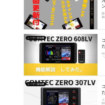
画
葛
レーザー探知機
今
「
レーザー探知機
コ
9