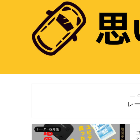
― 
レ
レーダー探知機