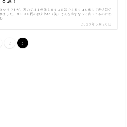
メ８選！
きなりですが、私の父は１年前３０キロ道路で４５キロを出して赤切符切
れました。９０００円のお支払い（笑）そんな出すなって言ってるのにわ
わ …
2020年5月20日
2
3