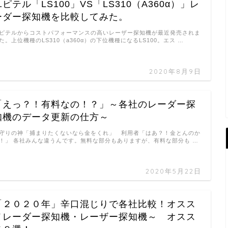
ユピテル「LS100」VS「LS310（A360α）」レ
ーダー探知機を比較してみた。
ピテルからコストパフォーマンスの高いレーザー探知機が最近発売されま
た。上位機種のLS310（a360α）の下位機種になるLS100。エス …
2020年8月9日
「えっ？！有料なの！？」～各社のレーダー探
知機のデータ更新の仕方～
守りの神「捕まりたくないなら金をくれ」 利用者「はあ？！金とんのか
！」 各社みんな違うんです。無料な部分もありますが、有料な部分も …
2020年5月22日
「２０２０年」辛口混じりで各社比較！オスス
メレーダー探知機・レーザー探知機～ オスス