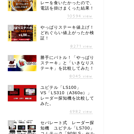
レーを食いたかったので、
電話を掛けまくった結果！
10594
view
やっぱりステーキ値上げ！
6
どれぐらい値上がったか検
証！
8271
view
勝手にバトル！「やっぱり
7
ステーキ」と「いきなりス
テーキ」を比較してみた！
8045
view
ユピテル「LS100」
8
VS「LS310（A360α）」
レーダー探知機を比較して
みた。
6982
view
セパレート式 レーダー探
9
知機 ユピテル「LS700」
コムテック「909LS」セル