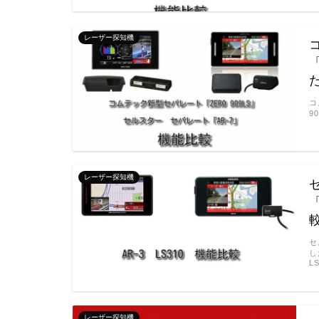
レーザー探知機
コ
9
レーザー探知機
セ
し
L
レーザー探知機