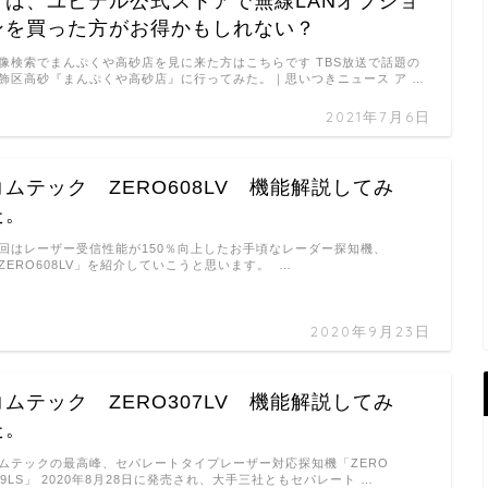
方は、ユピテル公式ストアで無線LANオプショ
ンを買った方がお得かもしれない？
像検索でまんぷくや高砂店を見に来た方はこちらです TBS放送で話題の
飾区高砂『まんぷくや高砂店』に行ってみた。｜思いつきニュース ア …
2021年7月6日
コムテック ZERO608LV 機能解説してみ
た。
回はレーザー受信性能が150％向上したお手頃なレーダー探知機、
ZERO608LV」を紹介していこうと思います。 …
2020年9月23日
コムテック ZERO307LV 機能解説してみ
た。
ムテックの最高峰、セパレートタイプレーザー対応探知機「ZERO
09LS」 2020年8月28日に発売され、大手三社ともセパレート …