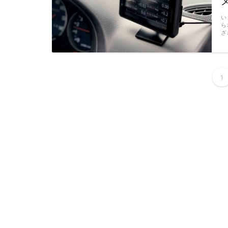
い
ら
ざ
1