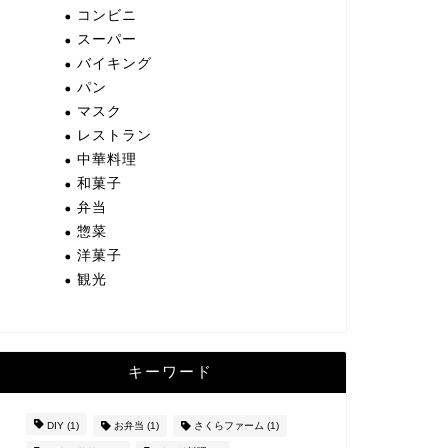
コンビニ
スーパー
バイキング
パン
マスク
レストラン
中華料理
和菓子
弁当
惣菜
洋菓子
観光
キーワード
DIY
(1)
お弁当
(1)
さくらファーム
(1)