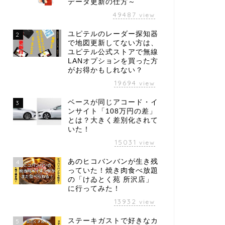
データ更新の仕方～
49487
view
ユピテルのレーダー探知器
2
で地図更新してない方は、
ユピテル公式ストアで無線
LANオプションを買った方
がお得かもしれない？
19694
view
ベースが同じアコード・イ
3
ンサイト「108万円の差」
とは？大きく差別化されて
いた！
15031
view
あのヒコバンバンが生き残
4
っていた！焼き肉食べ放題
の「けゐとく苑 所沢店」
に行ってみた！
13932
view
ステーキガストで好きなカ
5