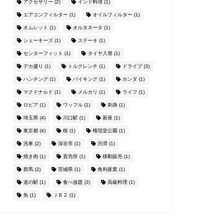
アクセサリー
(2)
インド料理
(1)
エアコンフィルター
(1)
オイルフィルター
(1)
オムレット
(1)
オルタネータ
(1)
シェーキーズ
(1)
ステーキ
(1)
センターフィット
(1)
タイヤ入替
(1)
デカ盛り
(1)
トルクレンチ
(1)
ドライブ
(3)
ハンチング
(1)
バイキング
(1)
ホンダ
(1)
マクドナルド
(1)
メルカリ
(1)
ライフ
(1)
ロピア
(1)
ワッフル
(1)
刺身
(1)
埼玉県
(4)
川口駅
(1)
新座
(1)
東京都
(4)
桜
(1)
権現堂公園
(1)
洗車
(2)
深谷市
(1)
渋滞
(1)
焼き肉
(1)
直売所
(1)
移動販売
(1)
群馬
(2)
茨城県
(1)
角利産業
(1)
道の駅
(1)
食べ放題
(3)
高級料理
(1)
魚
(1)
ＪＢ２
(1)