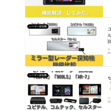
レーザー探知機
セ
純
レーザー探知機
コ
9